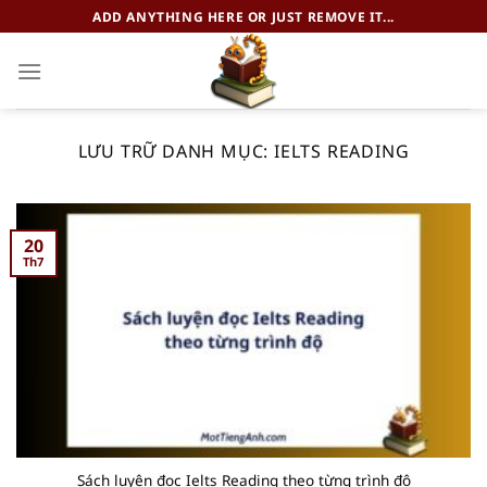
Chuyển
ADD ANYTHING HERE OR JUST REMOVE IT...
đến
nội
dung
LƯU TRỮ DANH MỤC:
IELTS READING
20
Th7
Sách luyện đọc Ielts Reading theo từng trình độ