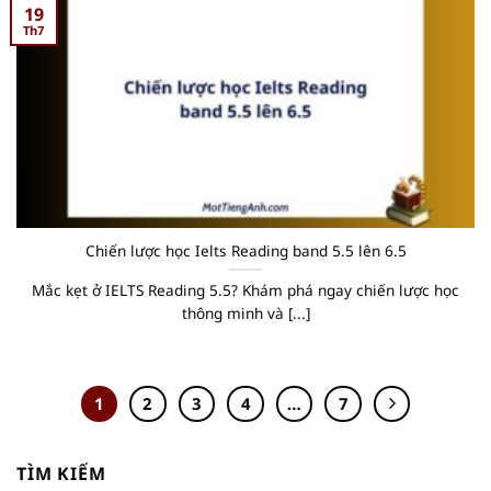
19
Th7
Chiến lược học Ielts Reading band 5.5 lên 6.5
Mắc kẹt ở IELTS Reading 5.5? Khám phá ngay chiến lược học
thông minh và [...]
1
2
3
4
…
7
TÌM KIẾM