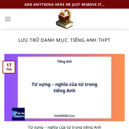
Chuyển
ADD ANYTHING HERE OR JUST REMOVE IT...
đến
nội
dung
LƯU TRỮ DANH MỤC:
TIẾNG ANH THPT
17
Th9
Từ vựng – nghĩa của từ trong tiếng Anh