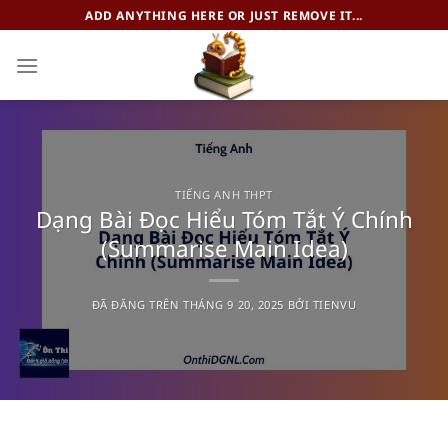
Chuyển
ADD ANYTHING HERE OR JUST REMOVE IT...
đến
nội
dung
TIẾNG ANH THPT
Dạng Bài Đọc Hiểu Tóm Tắt Ý Chính
(Summarise Main Idea)
ĐÃ ĐĂNG TRÊN
THÁNG 9 20, 2025
BỞI
TIENVU