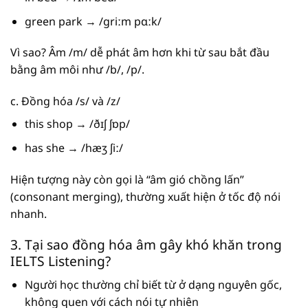
green park → /griːm pɑːk/
Vì sao? Âm /m/ dễ phát âm hơn khi từ sau bắt đầu
bằng âm môi như /b/, /p/.
c. Đồng hóa /s/ và /z/
this shop → /ðɪʃ ʃɒp/
has she → /hæʒ ʃiː/
Hiện tượng này còn gọi là “âm gió chồng lấn”
(consonant merging), thường xuất hiện ở tốc độ nói
nhanh.
3. Tại sao đồng hóa âm gây khó khăn trong
IELTS Listening?
Người học thường chỉ biết từ ở dạng nguyên gốc,
không quen với cách nói tự nhiên