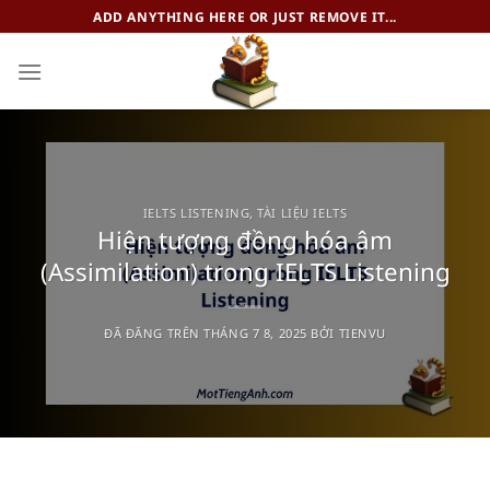
Chuyển
ADD ANYTHING HERE OR JUST REMOVE IT...
đến
nội
dung
IELTS LISTENING
,
TÀI LIỆU IELTS
Hiện tượng đồng hóa âm
(Assimilation) trong IELTS Listening
ĐÃ ĐĂNG TRÊN
THÁNG 7 8, 2025
BỞI
TIENVU