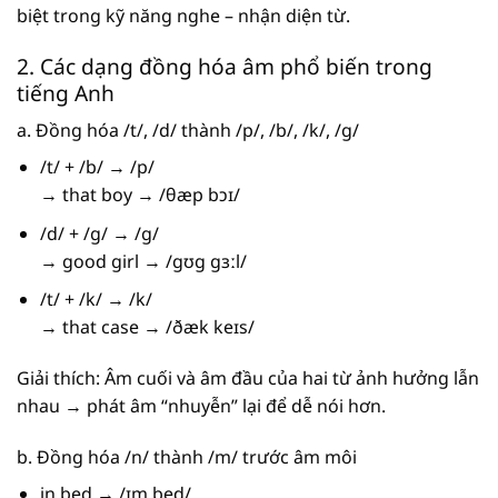
biệt trong kỹ năng nghe – nhận diện từ.
2. Các dạng đồng hóa âm phổ biến trong
tiếng Anh
a. Đồng hóa /t/, /d/ thành /p/, /b/, /k/, /g/
/t/ + /b/ → /p/
→ that boy → /θæp bɔɪ/
/d/ + /g/ → /g/
→ good girl → /gʊg gɜːl/
/t/ + /k/ → /k/
→ that case → /ðæk keɪs/
Giải thích: Âm cuối và âm đầu của hai từ ảnh hưởng lẫn
nhau → phát âm “nhuyễn” lại để dễ nói hơn.
b. Đồng hóa /n/ thành /m/ trước âm môi
in bed → /ɪm bed/